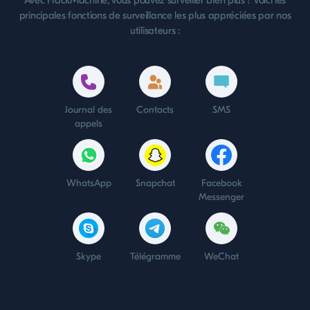
Avec HackMachine, vous pouvez surveiller bien plus ! Voici les
principales fonctions de surveillance les plus appréciées par nos
utilisateurs :
Journal des
Contacts
SMS
appels
WhatsApp
Snapchat
Facebook
Messenger
Skype
Télégramme
WeChat