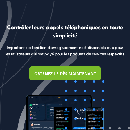
Tiktok
Viber
Données
multimédias
enregistrées
Contrôler leurs appels téléphoniques en toute
simplicité
Instagram
Position GPS
Suivre la
Important : la fonction d'enregistrement n'est disponible que pour
actuelle
géolocalisation
les utilisateurs qui ont payé pour les paquets de services respectifs.
de l'iPhone
OBTENEZ-LE DÈS MAINTENANT