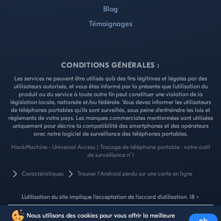
Blog
Témoignages
CONDITIONS GÉNÉRALES :
Les services ne peuvent être utilisés qu'à des fins légitimes et légales par des
utilisateurs autorisés, et vous êtes informé par la présente que l'utilisation du
produit ou du service à toute autre fin peut constituer une violation de la
législation locale, nationale et/ou fédérale. Vous devez informer les utilisateurs
de téléphones portables qu'ils sont surveillés, sous peine d'enfreindre les lois et
règlements de votre pays. Les marques commerciales mentionnées sont utilisées
uniquement pour décrire la compatibilité des smartphones et des opérateurs
avec notre logiciel de surveillance des téléphones portables.
HackMachine - Universal Access | Traçage de téléphone portable : votre outil
de surveillance n°1
Caractéristiques
Trouver l'Android perdu sur une carte en ligne
L'utilisation du site implique l'acceptation de l'accord d'utilisation. 18 +
Nous utilisons des cookies pour vous offrir la meilleure
ok
Copyright ©2026 All Rights Reserved.
Toutes les marques déposées sont la