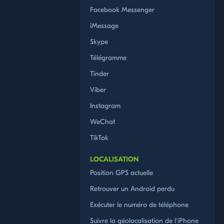
Facebook Messenger
iMessage
Skype
Télégramme
Tinder
Viber
Instagram
WeChat
TikTok
ation à distance des chats
ez leurs photos et vidéos
LOCALISATION
Position GPS actuelle
aroles en noir et blanc, que vous pourrez facilement
ent utilisé pour envoyer des messages. S'il y a des
 les messages WhatsApp sur le site, vous les verrez.
feuilleter.
Retrouver un Android perdu
Exécuter le numéro de téléphone
Suivre la géolocalisation de l'iPhone