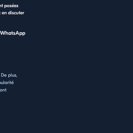
nt posées
 en discuter
de WhatsApp
 De plus,
ularité
 ont