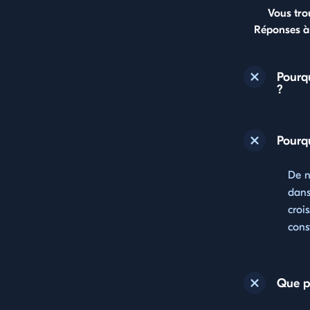
Vous tro
Réponses à 
Pourq
?
Pourqu
De n
dans
croi
cons
Que p