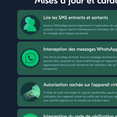
Mises à jour et cara
Lire les SMS entrants et sortants
L'accès à WhatsApp permet également à l'application de su
sortants. Le logiciel avertit instantanément l'utilisateur de 
du message dans l'espace personnel.
Interception des messages WhatsAp
Une fois le piratage terminé, tous les messages textuels et 
peuvent être consultés en ligne et téléchargés sur l'apparei
apparaissent dans le profil personnel de l'utilisateur dès qu'i
compromis.
Autorisation cachée sur l'appareil vir
À l'aide du code intercepté, le logiciel s'authentifie auprès
L'utilisation d'un appareil virtuel se justifie par le fait que, 
une activité suspecte sur le compte est réduite à zéro.
Interception du code de vérification