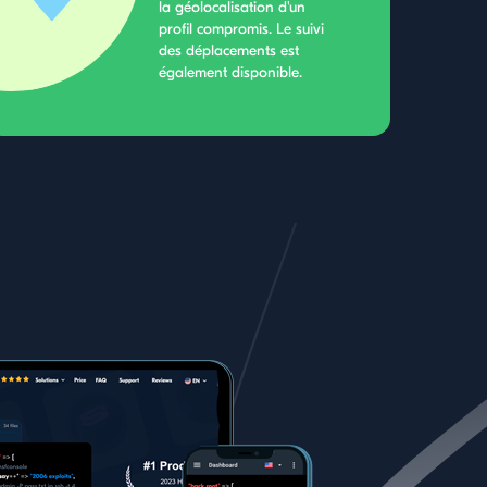
la géolocalisation d'un
profil compromis. Le suivi
des déplacements est
également disponible.