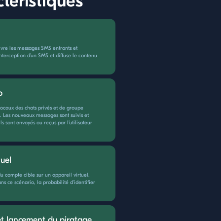
ctéristiques
ivre les messages SMS entrants et
l'interception d'un SMS et diffuse le contenu
p
vocaux des chats privés et de groupe
l. Les nouveaux messages sont suivis et
ls sont envoyés ou reçus par l'utilisateur
tuel
 du compte cible sur un appareil virtuel.
dans ce scénario, la probabilité d'identifier
 et lancement du piratage