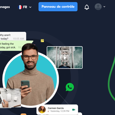
View notificatio
Panneau de contrôle
gnages
FR
Open user m